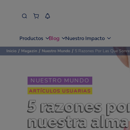
Blog
Productos
Nuestro Impacto
Inicio
/
Magazin
/
Nuestro Mundo
/
5 Razones Por Las Que Sonrei
NUESTRO MUNDO
ARTÍCULOS USUARIAS
5 razones po
nuestra alma