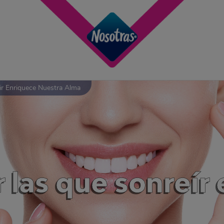
r Enriquece Nuestra Alma
r las que sonreír