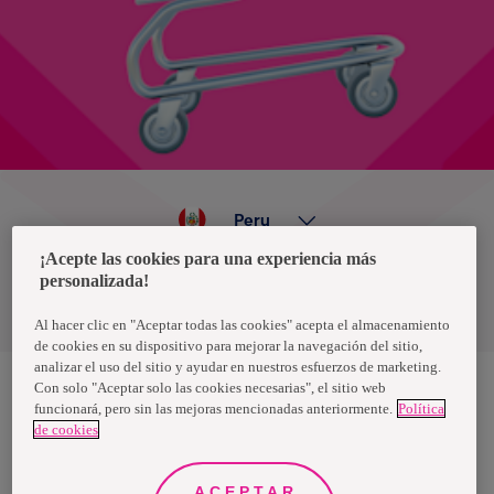
Peru
¡Acepte las cookies para una experiencia más
personalizada!
Política de privacidad de datos
Términos y condiciones
Al hacer clic en "Aceptar todas las cookies" acepta el almacenamiento
de cookies en su dispositivo para mejorar la navegación del sitio,
analizar el uso del sitio y ayudar en nuestros esfuerzos de marketing.
Con solo "Aceptar solo las cookies necesarias", el sitio web
funcionará, pero sin las mejoras mencionadas anteriormente.
Política
Nosotras, una marca de Essity - una compañía global líder en
de cookies
higiene y salud. Cada día, mil millones de personas, en todo el
mundo, utilizan nuestros productos, servicios y soluciones. Nuestro
propósito es romper barreras por el bienestar en beneficio de
consumidores, pacientes, cuidadores, clientes y la sociedad en
ACEPTAR