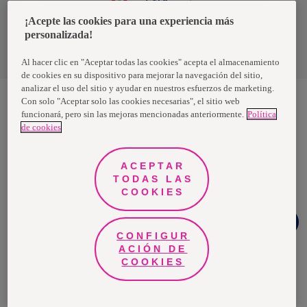
¡Acepte las cookies para una experiencia más
personalizada!
Política de privacidad de datos
Términos y condiciones
Al hacer clic en "Aceptar todas las cookies" acepta el almacenamiento
de cookies en su dispositivo para mejorar la navegación del sitio,
analizar el uso del sitio y ayudar en nuestros esfuerzos de marketing.
Con solo "Aceptar solo las cookies necesarias", el sitio web
funcionará, pero sin las mejoras mencionadas anteriormente.
Política
Nosotras, una marca de Essity - una compañía global líder en
de cookies
higiene y salud. Cada día, mil millones de personas, en todo el
mundo, utilizan nuestros productos, servicios y soluciones. Nuestro
propósito es romper barreras por el bienestar en beneficio de
consumidores, pacientes, cuidadores, clientes y la sociedad en
ACEPTAR
general. Vendemos en aproximadamente 150 países bajo las
TODAS LAS
principales marcas globales TENA y Tork, así como otras marcas
como Actimove, Cutimed, JOBST, Knix, Leukoplast, Libero, Libresse,
COOKIES
Lotus, Modibodi, Nosotras, Saba, Tempo, TOM Organic y Zewa. En
2024, Essity tuvo ventas de aproximadamente 13 mil millones de
Chat
euros y empleó a 36,000 personas. La sede de la compañía está
Facebook
ubicada en Estocolmo, Suecia, y Essity cotiza en Nasdaq Estocolmo.
CONFIGUR
Más información en
www.essity.com
.
ACIÓN DE
COOKIES