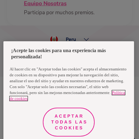
Equipo Nosotras
Participa por muchos premios.
Peru
¡Acepte las cookies para una experiencia más
personalizada!
Política de privacidad de datos
Términos y condiciones
Al hacer clic en "Aceptar todas las cookies" acepta el almacenamiento
de cookies en su dispositivo para mejorar la navegación del sitio,
analizar el uso del sitio y ayudar en nuestros esfuerzos de marketing.
Con solo "Aceptar solo las cookies necesarias", el sitio web
funcionará, pero sin las mejoras mencionadas anteriormente.
Política
Nosotras, una marca de Essity - una compañía global líder en
de cookies
higiene y salud. Cada día, mil millones de personas, en todo el
mundo, utilizan nuestros productos, servicios y soluciones. Nuestro
propósito es romper barreras por el bienestar en beneficio de
consumidores, pacientes, cuidadores, clientes y la sociedad en
ACEPTAR
general. Vendemos en aproximadamente 150 países bajo las
TODAS LAS
principales marcas globales TENA y Tork, así como otras marcas
como Actimove, Cutimed, JOBST, Knix, Leukoplast, Libero, Libresse,
COOKIES
Lotus, Modibodi, Nosotras, Saba, Tempo, TOM Organic y Zewa. En
2024, Essity tuvo ventas de aproximadamente 13 mil millones de