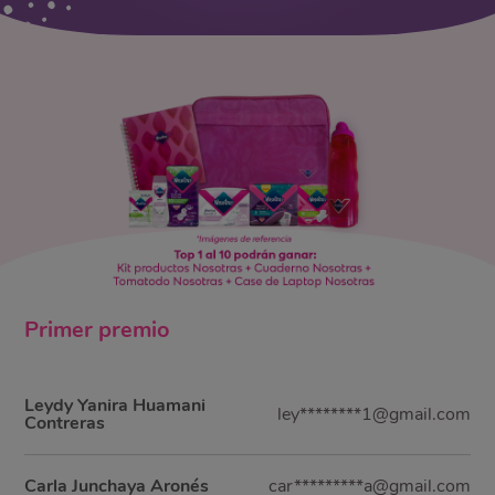
Primer
premio
Leydy Yanira Huamani
ley********1@gmail.com
Contreras
Carla Junchaya Aronés
car*********a@gmail.com