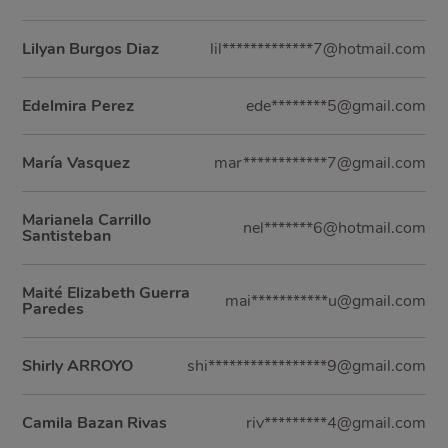
Lilyan Burgos Diaz
lil*************7@hotmail.com
Edelmira Perez
ede********5@gmail.com
María Vasquez
mar************7@gmail.com
Marianela Carrillo
nel*******6@hotmail.com
Santisteban
Maité Elizabeth Guerra
mai***********u@gmail.com
Paredes
Shirly ARROYO
shi*****************9@gmail.com
Camila Bazan Rivas
riv*********4@gmail.com