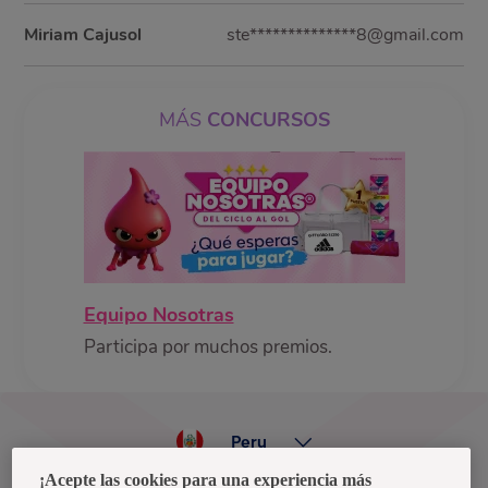
Miriam Cajusol
ste**************8@gmail.com
MÁS
CONCURSOS
Equipo Nosotras
Participa por muchos premios.
Peru
¡Acepte las cookies para una experiencia más