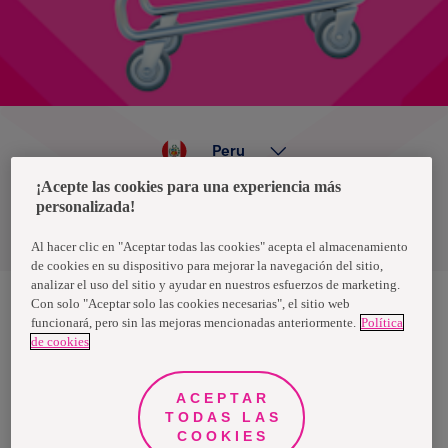
Peru
¡Acepte las cookies para una experiencia más
personalizada!
Política de privacidad de datos
Términos y condiciones
Al hacer clic en "Aceptar todas las cookies" acepta el almacenamiento
de cookies en su dispositivo para mejorar la navegación del sitio,
analizar el uso del sitio y ayudar en nuestros esfuerzos de marketing.
Con solo "Aceptar solo las cookies necesarias", el sitio web
funcionará, pero sin las mejoras mencionadas anteriormente.
Política
Nosotras, una marca de Essity - una compañía global líder en
de cookies
higiene y salud. Cada día, mil millones de personas, en todo el
mundo, utilizan nuestros productos, servicios y soluciones. Nuestro
propósito es romper barreras por el bienestar en beneficio de
consumidores, pacientes, cuidadores, clientes y la sociedad en
ACEPTAR
general. Vendemos en aproximadamente 150 países bajo las
TODAS LAS
principales marcas globales TENA y Tork, así como otras marcas
como Actimove, Cutimed, JOBST, Knix, Leukoplast, Libero, Libresse,
COOKIES
Lotus, Modibodi, Nosotras, Saba, Tempo, TOM Organic y Zewa. En