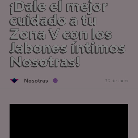
¡Dale el mejor
cuidado a tu
Zona V con los
Jabones íntimos
Nosotras!
Nosotras
10 de Junio