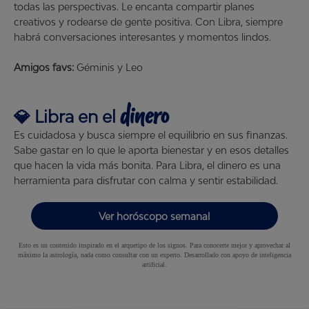
todas las perspectivas. Le encanta compartir planes
creativos y rodearse de gente positiva. Con Libra, siempre
habrá conversaciones interesantes y momentos lindos.
Amigos favs:
Géminis y Leo
dinero
💎
Libra
en el
Es cuidadosa y busca siempre el equilibrio en sus finanzas.
Sabe gastar en lo que le aporta bienestar y en esos detalles
que hacen la vida más bonita. Para Libra, el dinero es una
herramienta para disfrutar con calma y sentir estabilidad.
Ver horóscopo semanal
Esto es un contenido inspirado en el arquetipo de los signos. Para conocerte mejor y aprovechar al
máximo la astrología, nada como consultar con un experto. Desarrollado con apoyo de inteligencia
artificial.