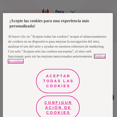
Peru
¡Acepte las cookies para una experiencia más
personalizada!
Política de privacidad de datos
Términos y condiciones
Al hacer clic en "Aceptar todas las cookies" acepta el almacenamiento
de cookies en su dispositivo para mejorar la navegación del sitio,
analizar el uso del sitio y ayudar en nuestros esfuerzos de marketing.
Con solo "Aceptar solo las cookies necesarias", el sitio web
funcionará, pero sin las mejoras mencionadas anteriormente.
Política
Nosotras, una marca de Essity - una compañía global líder en
de cookies
higiene y salud. Cada día, mil millones de personas, en todo el
mundo, utilizan nuestros productos, servicios y soluciones. Nuestro
propósito es romper barreras por el bienestar en beneficio de
consumidores, pacientes, cuidadores, clientes y la sociedad en
ACEPTAR
general. Vendemos en aproximadamente 150 países bajo las
TODAS LAS
principales marcas globales TENA y Tork, así como otras marcas
como Actimove, Cutimed, JOBST, Knix, Leukoplast, Libero, Libresse,
COOKIES
Lotus, Modibodi, Nosotras, Saba, Tempo, TOM Organic y Zewa. En
2024, Essity tuvo ventas de aproximadamente 13 mil millones de
Chat
euros y empleó a 36,000 personas. La sede de la compañía está
Facebook
ubicada en Estocolmo, Suecia, y Essity cotiza en Nasdaq Estocolmo.
CONFIGUR
Más información en
www.essity.com
.
ACIÓN DE
COOKIES