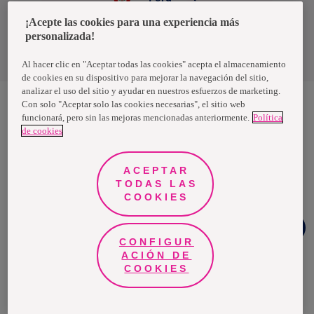
¡Acepte las cookies para una experiencia más
personalizada!
Política de privacidad de datos
Términos y condiciones
Al hacer clic en "Aceptar todas las cookies" acepta el almacenamiento
de cookies en su dispositivo para mejorar la navegación del sitio,
analizar el uso del sitio y ayudar en nuestros esfuerzos de marketing.
Con solo "Aceptar solo las cookies necesarias", el sitio web
funcionará, pero sin las mejoras mencionadas anteriormente.
Política
Nosotras, una marca de Essity - una compañía global líder en
de cookies
higiene y salud. Cada día, mil millones de personas, en todo el
mundo, utilizan nuestros productos, servicios y soluciones. Nuestro
propósito es romper barreras por el bienestar en beneficio de
consumidores, pacientes, cuidadores, clientes y la sociedad en
ACEPTAR
general. Vendemos en aproximadamente 150 países bajo las
TODAS LAS
principales marcas globales TENA y Tork, así como otras marcas
como Actimove, Cutimed, JOBST, Knix, Leukoplast, Libero, Libresse,
COOKIES
Lotus, Modibodi, Nosotras, Saba, Tempo, TOM Organic y Zewa. En
2024, Essity tuvo ventas de aproximadamente 13 mil millones de
Chat
euros y empleó a 36,000 personas. La sede de la compañía está
Facebook
ubicada en Estocolmo, Suecia, y Essity cotiza en Nasdaq Estocolmo.
CONFIGUR
Más información en
www.essity.com
.
ACIÓN DE
COOKIES